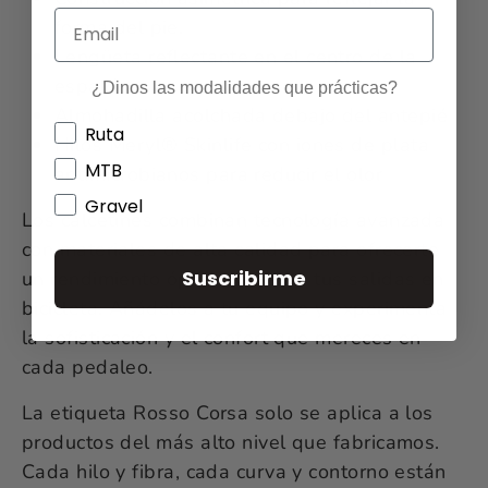
forma del pie.
Lengüeta reflectante en el centro de la
espalda
¿Dinos las modalidades que prácticas?
Almohadilla acolchada debajo del antepié
Ruta
Hilos Meryl® Skinlife con iones de plata
MTB
antimicrobianos para reducir el olor
Gravel
Los calcetines combinan tecnología avanzada
con materiales de alta calidad para ofrecerte
Suscribirme
un rendimiento óptimo durante tus salidas en
bicicleta. Añádelos a tu equipo y experimenta
la sofisticación y el confort que mereces en
cada pedaleo.
La etiqueta Rosso Corsa solo se aplica a los
productos del más alto nivel que fabricamos.
Cada hilo y fibra, cada curva y contorno están