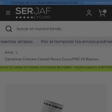
Ir
Entrega de 1 a 2 días hábiles a todo Chile
En el checkout pu
directamente
0
al
Buscar
buscar
contenido
Buscar
Cerrar
buscar
en
búsqueda
en
nuestra
nuestra
sentar atrasos
Por el temporal los envíos podrían 
tienda
tienda
Inicio
Calcetines Ciclismo Castelli Rosso Corsa PRO 15 Blancos
n 12 cuotas sin interés con tarjeta de crédito -monto superior a $20.000-, en