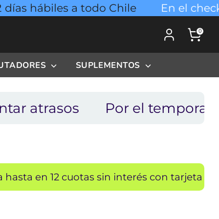
 hábiles a todo Chile
En el checkout 
0
PUTADORES
SUPLEMENTOS
atrasos
Por el temporal los e
n 12 cuotas sin interés con tarjeta de crédito