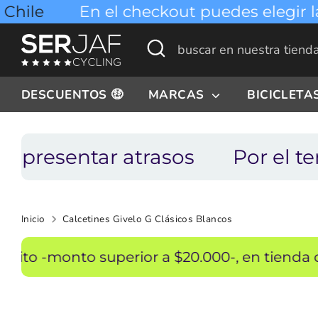
Ir
e
En el checkout puedes elegir la em
directamente
Buscar
buscar
al
en
contenido
nuestra
DESCUENTOS 🤑
MARCAS
BICICLETA
tienda
esentar atrasos
Por el tempor
Inicio
Calcetines Givelo G Clásicos Blancos
monto superior a $20.000-, en tienda online o 