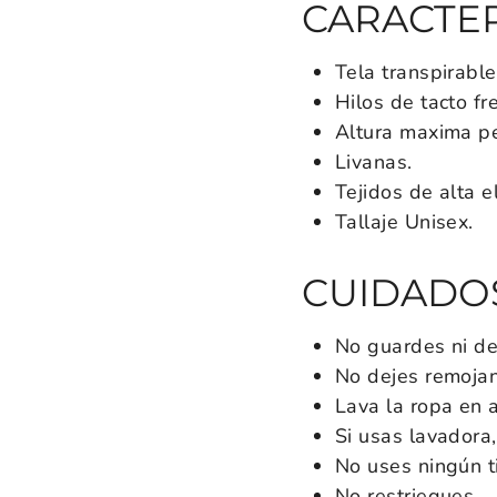
CARACTER
Tela transpirable
Hilos de tacto fr
Altura maxima pe
Livanas.
Tejidos de alta e
Tallaje Unisex.
CUIDADO
No guardes ni de
No dejes remoja
Lava la ropa en a
Si usas lavadora
No uses ningún t
No restriegues.