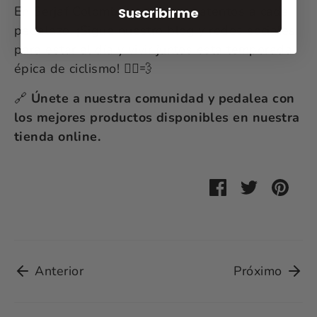
En Serjaf Colombia estaremos atentos a cada
Suscribirme
pedalazo. ¡Sigue nuestro blog y redes sociales
para estar al día y vivir juntos esta temporada
épica de ciclismo! 🚴‍♂️💨
🔗
Únete a nuestra comunidad y pedalea con
los mejores productos disponibles en nuestra
tienda online.
Compartir
Tuitear
Hace
pin
Anterior
Próximo