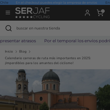
Ir
ile
En el checkout puedes elegir la empresa de envíos
Entre
directamente
0
al
Buscar
buscar
contenido
Buscar
Cerrar
buscar
en
búsqueda
en
nuestra
nuestra
esentar atrasos
Por el temporal los envíos podrían
tienda
tienda
Inicio
Blog
Calendario carreras de ruta más importantes en 2025:
¡Imperdibles para los amantes del ciclismo!