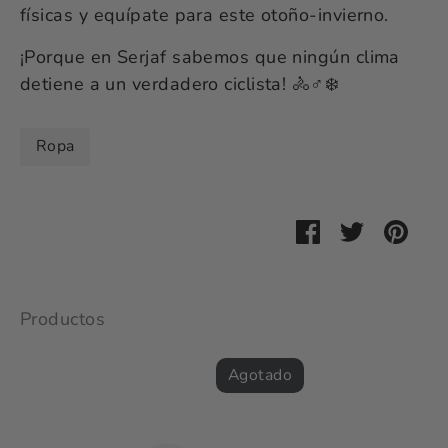
físicas y equípate para este otoño-invierno.
¡Porque en Serjaf sabemos que ningún clima
detiene a un verdadero ciclista! 🚴♂️❄️
Ropa
Compartir
Tuitear
Hace
pin
Productos
Agotado