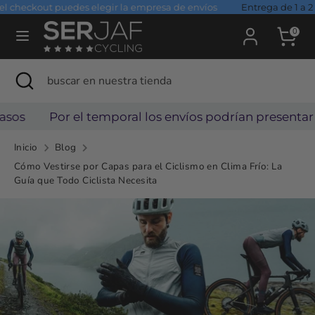
Ir
heckout puedes elegir la empresa de envíos
Entrega de 1 a 2 días
directamente
0
al
Buscar
buscar
contenido
Buscar
Cerrar
buscar
en
búsqueda
en
nuestra
nuestra
Por el temporal los envíos podrían presentar atra
tienda
tienda
Inicio
Blog
Cómo Vestirse por Capas para el Ciclismo en Clima Frío: La
Guía que Todo Ciclista Necesita