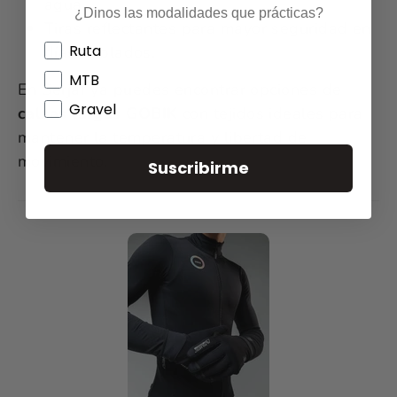
agua.
¿Dinos las modalidades que prácticas?
Tiras reflectantes para mayor seguridad en
Ruta
días nublados.
MTB
En Serjaf ya puedes encontrar opciones de
Gravel
calzas largas GOBIK
con tejidos ideales para
mantener la temperatura y libertad de
movimiento.
Suscribirme