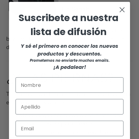
Tip Serjaf:
Suscribete a nuestra
Busca modelos con
lista de difusión
ventilaciones (cremalleras
bajo los brazos) para no sobrecalentarte si el
Y sé el primero en conocer los nuevos
día cambia.
productos y descuentos.
Prometemos no enviarte muchos emails.
¡A pedalear!
¿Y LAS PIERNAS?
Tus piernas también necesitan protección. Para
eso, te recomendamos:
Calzas largas térmicas
o con protección
cortaviento en la parte frontal.
Materiales con tratamiento repelente al